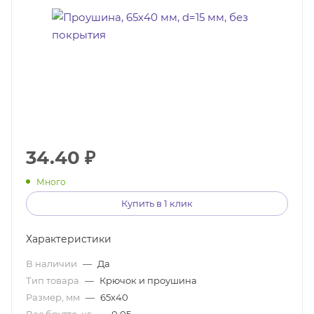
34.40
₽
Много
Купить в 1 клик
Характеристики
В наличии
—
Да
Тип товара
—
Крючок и проушина
Размер, мм
—
65х40
Вес брутто, кг
—
0,05