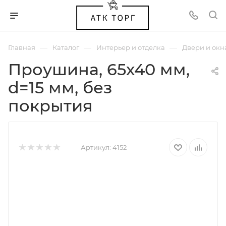
—
—
—
Главная
Каталог
Интерьер и отделка
Двери и окн
Проушина, 65х40 мм,
d=15 мм, без
покрытия
Артикул:
4152