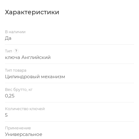
английского типа - 5 шт; винт - 1 шт. Подходит для
замков 2018.
Характеристики
В наличии
Да
Тип
?
ключа Английский
Тип товара
Цилиндровый механизм
Вес брутто, кг
0,25
Количество ключей
5
Применение
Универсальное