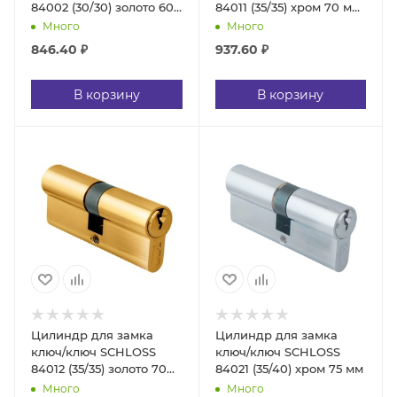
84002 (30/30) золото 60
84011 (35/35) хром 70 мм
мм (10/50)
(10/50)
Много
Много
846.40
₽
937.60
₽
В корзину
В корзину
Цилиндр для замка
Цилиндр для замка
ключ/ключ SCHLOSS
ключ/ключ SCHLOSS
84012 (35/35) золото 70
84021 (35/40) хром 75 мм
мм (10/50)
Много
Много