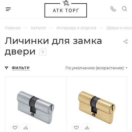
—
—
—
Главная
Каталог
Интерьер и отделка
Двери и окн
Личинки для замка
двери
11
По умолчанию (возрастание)
ФИЛЬТР