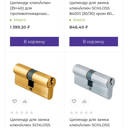
Цилиндр ключ/ключ
Цилиндр для замка
(35+40) для
ключ/ключ SCHLOSS
противопожарных
84001 (30/30) хром 60
дверей никель
мм (10/50)
Много
Много
1 399.20
₽
846.40
₽
В корзину
В корзину
Цилиндр для замка
Цилиндр для замка
ключ/ключ SCHLOSS
ключ/ключ SCHLOSS