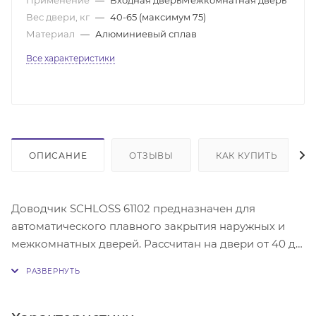
Вес двери, кг
—
40-65 (максимум 75)
Материал
—
Алюминиевый сплав
Все характеристики
ОПИСАНИЕ
ОТЗЫВЫ
КАК КУПИТЬ
Доводчик SCHLOSS 61102 предназначен для
автоматического плавного закрытия наружных и
межкомнатных дверей. Рассчитан на двери от 40 до
65 кг (максимальный вес двери - 75 кг), шириной до
950 мм. Максимальный угол раскрытия двери - 120 и
180 градусов. Категория силы закрывания (EN1154) -
3. Комплектация: дверной доводчик - 1 шт., складной