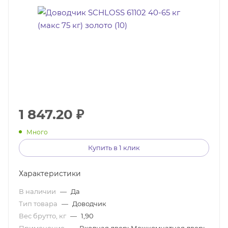
1 847.20
₽
Много
Купить в 1 клик
Характеристики
В наличии
—
Да
Тип товара
—
Доводчик
Вес брутто, кг
—
1,90
Применение
—
Входная дверьМежкомнатная дверь