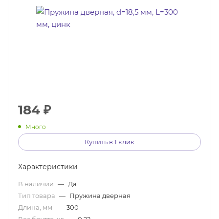
184
₽
Много
Купить в 1 клик
Характеристики
В наличии
—
Да
Тип товара
—
Пружина дверная
Длина, мм
—
300
Вес брутто, кг
—
0,22