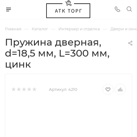
—
—
—
Главная
Каталог
Интерьер и отделка
Двери и окн
Пружина дверная,
d=18,5 мм, L=300 мм,
цинк
Артикул:
4210