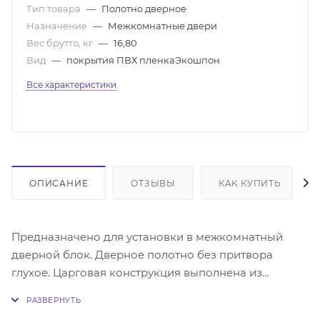
Тип товара
—
Полотно дверное
Назначение
—
Межкомнатные двери
Вес брутто, кг
—
16,80
Вид
—
покрытия ПВХ пленкаЭкошпон
Все характеристики
ОПИСАНИЕ
ОТЗЫВЫ
КАК КУПИТЬ
Предназначено для установки в межкомнатный
дверной блок. Дверное полотно без притвора
глухое. Царговая конструкция выполнена из
массива сосны и(или) МДФ. Поверхность - МДФ с
покрытием экошпон. Поставляется без фурнитуры.