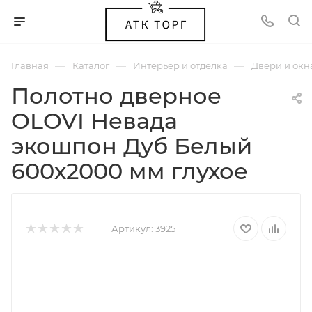
—
—
—
Главная
Каталог
Интерьер и отделка
Двери и окн
Полотно дверное
OLOVI Невада
экошпон Дуб Белый
600х2000 мм глухое
Артикул:
3925