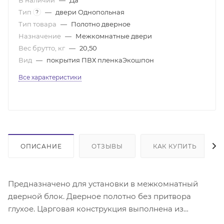
Тип
—
двери Однопольная
?
Тип товара
—
Полотно дверное
Назначение
—
Межкомнатные двери
Вес брутто, кг
—
20,50
Вид
—
покрытия ПВХ пленкаЭкошпон
Все характеристики
ОПИСАНИЕ
ОТЗЫВЫ
КАК КУПИТЬ
Предназначено для установки в межкомнатный
дверной блок. Дверное полотно без притвора
глухое. Царговая конструкция выполнена из
массива сосны и(или) МДФ. Поверхность - МДФ с