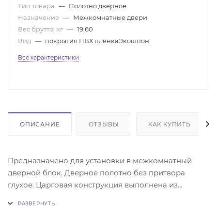
Тип товара
—
Полотно дверное
Назначение
—
Межкомнатные двери
Вес брутто, кг
—
19,60
Вид
—
покрытия ПВХ пленкаЭкошпон
Все характеристики
ОПИСАНИЕ
ОТЗЫВЫ
КАК КУПИТЬ
Предназначено для установки в межкомнатный
дверной блок. Дверное полотно без притвора
глухое. Царговая конструкция выполнена из
массива сосны и(или) МДФ. Поверхность - МДФ с
покрытием экошпон. Поставляется без фурнитуры.