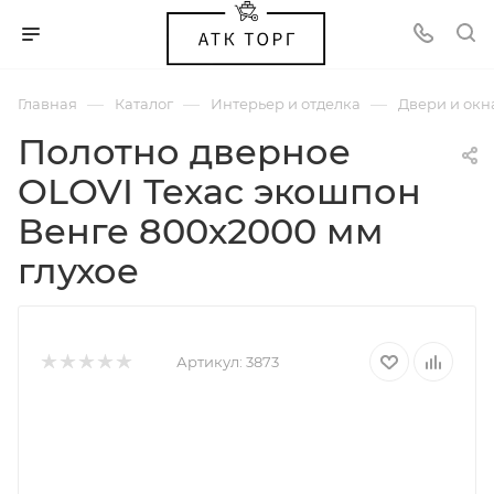
—
—
—
Главная
Каталог
Интерьер и отделка
Двери и окн
Полотно дверное
OLOVI Техас экошпон
Венге 800х2000 мм
глухое
Артикул:
3873