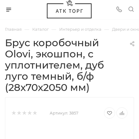
—
—
—
Главная
Каталог
Интерьер и отделка
Двери и окн
Брус коробочный
Olovi, экошпон, с
уплотнителем, дуб
луго темный, б/ф
(28х70х2050 мм)
Артикул:
3857