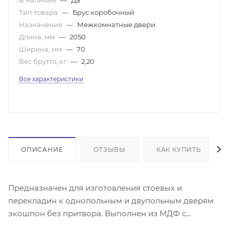
Тип товара
—
Брус коробочный
Назначение
—
Межкомнатные двери
Длина, мм
—
2050
Ширина, мм
—
70
Вес брутто, кг
—
2,20
Все характеристики
ОПИСАНИЕ
ОТЗЫВЫ
КАК КУПИТЬ
Предназначен для изготовления стоевых и
перекладин к однопольным и двупольным дверям
экошпон без притвора. Выполнен из МДФ с
покрытием экошпон, с врезанным уплотнителем.