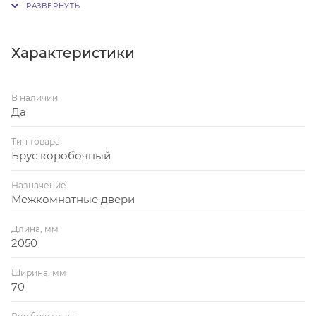
Используется с телескопическими наличниками и
доборами. Для однопольной коробки потребуется
2,5 шт., для двупольной 3 шт. Без фурнитуры.
Характеристики
В наличии
Да
Тип товара
Брус коробочный
Назначение
Межкомнатные двери
Длина, мм
2050
Ширина, мм
70