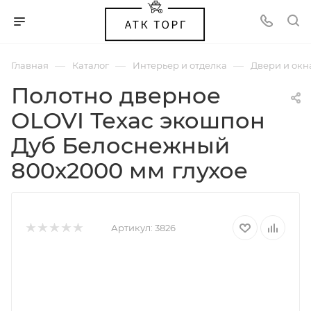
—
—
—
Главная
Каталог
Интерьер и отделка
Двери и окн
Полотно дверное
OLOVI Техас экошпон
Дуб Белоснежный
800х2000 мм глухое
Артикул:
3826