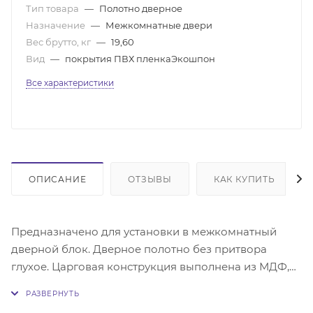
Тип товара
—
Полотно дверное
Назначение
—
Межкомнатные двери
Вес брутто, кг
—
19,60
Вид
—
покрытия ПВХ пленкаЭкошпон
Все характеристики
ОПИСАНИЕ
ОТЗЫВЫ
КАК КУПИТЬ
Предназначено для установки в межкомнатный
дверной блок. Дверное полотно без притвора
глухое. Царговая конструкция выполнена из МДФ,
ДСП, и(или) сосны. Отделка поверхности - МДФ с
покрытием экошпон. Поставляется без фурнитуры.