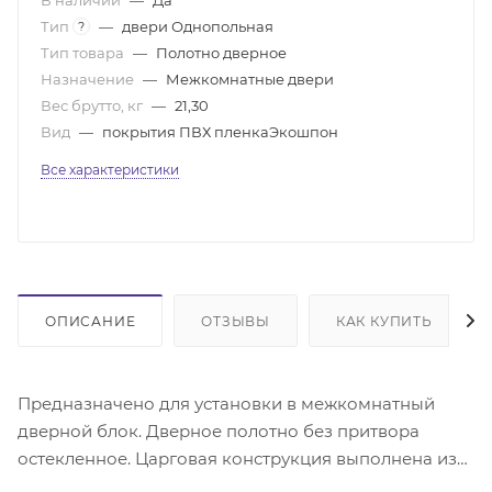
Тип
—
двери Однопольная
?
Тип товара
—
Полотно дверное
Назначение
—
Межкомнатные двери
Вес брутто, кг
—
21,30
Вид
—
покрытия ПВХ пленкаЭкошпон
Все характеристики
ОПИСАНИЕ
ОТЗЫВЫ
КАК КУПИТЬ
Предназначено для установки в межкомнатный
дверной блок. Дверное полотно без притвора
остекленное. Царговая конструкция выполнена из
массива сосны и(или) МДФ. Поверхность - МДФ с