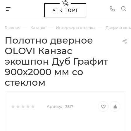
—
—
—
Главная
Каталог
Интерьер и отделка
Двери и окн
Полотно дверное
OLOVI Канзас
экошпон Дуб Графит
900х2000 мм со
стеклом
Артикул:
3817