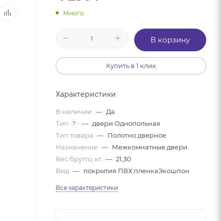
Много
В корзину
Купить в 1 клик
Характеристики
В наличии
—
Да
Тип
—
двери Однопольная
?
Тип товара
—
Полотно дверное
Назначение
—
Межкомнатные двери
Вес брутто, кг
—
21,30
Вид
—
покрытия ПВХ пленкаЭкошпон
Все характеристики