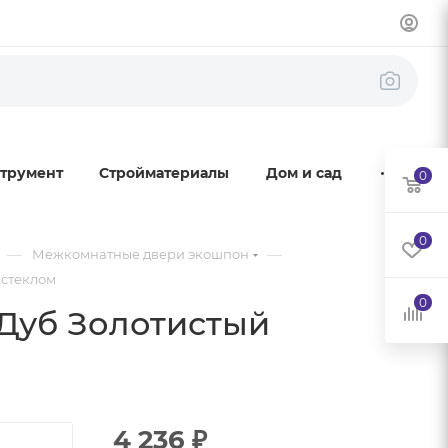
трумент
Стройматериалы
Дом и сад
0
0
—
—
Межкомнатные двери экошпон
 стеклом
0
Дуб Золотистый
4 236
₽