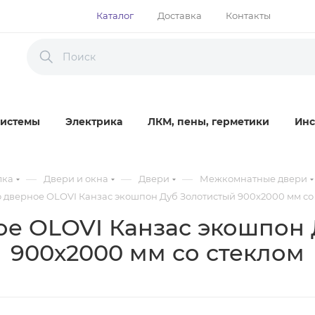
Каталог
Доставка
Контакты
истемы
Электрика
ЛКМ, пены, герметики
Инс
—
—
—
лка
Двери и окна
Двери
Межкомнатные двери
 дверное OLOVI Канзас экошпон Дуб Золотистый 900х2000 мм со
ое OLOVI Канзас экошпон 
900х2000 мм со стеклом