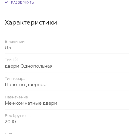
экошпон, установленным замком SHLOSS 2014/
хром, с отверстиями под ручку и щиток/завертку.
Характеристики
В наличии
Да
Тип
?
двери Однопольная
Тип товара
Полотно дверное
Назначение
Межкомнатные двери
Вес брутто, кг
20,10