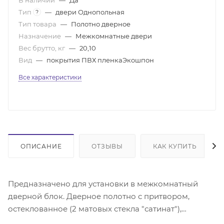
Тип
—
двери Однопольная
?
Тип товара
—
Полотно дверное
Назначение
—
Межкомнатные двери
Вес брутто, кг
—
20,10
Вид
—
покрытия ПВХ пленкаЭкошпон
Все характеристики
ОПИСАНИЕ
ОТЗЫВЫ
КАК КУПИТЬ
Предназначено для установки в межкомнатный
дверной блок. Дверное полотно с притвором,
остеклованное (2 матовых стекла "сатинат"),
царговой конструкции с покрытием пленкой