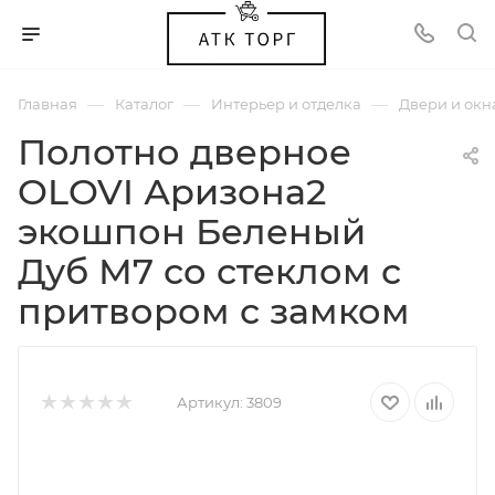
—
—
—
Главная
Каталог
Интерьер и отделка
Двери и окн
Полотно дверное
OLOVI Аризона2
экошпон Беленый
Дуб М7 со стеклом с
притвором с замком
Артикул:
3809