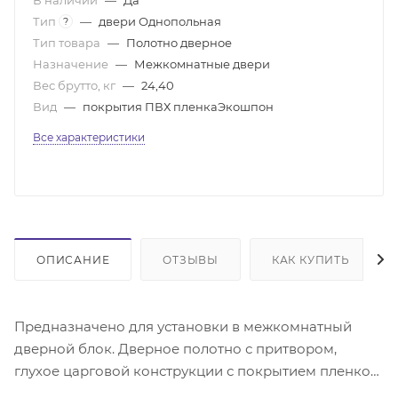
Тип
—
двери Однопольная
?
Тип товара
—
Полотно дверное
Назначение
—
Межкомнатные двери
Вес брутто, кг
—
24,40
Вид
—
покрытия ПВХ пленкаЭкошпон
Все характеристики
ОПИСАНИЕ
ОТЗЫВЫ
КАК КУПИТЬ
Предназначено для установки в межкомнатный
дверной блок. Дверное полотно с притвором,
глухое царговой конструкции с покрытием пленкой
экошпон, с установленным замком SHLOSS 2014/