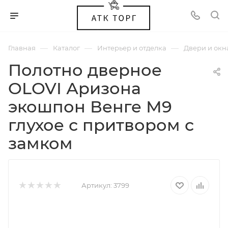
—
—
—
Главная
Каталог
Интерьер и отделка
Двери и окн
Полотно дверное
OLOVI Аризона
экошпон Венге М9
глухое с притвором с
замком
Артикул:
3799