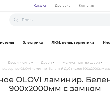
Каталог
Доставка
Контакты
истемы
Электрика
ЛКМ, пены, герметики
Инс
—
—
—
—
Двери и окна
Двери
Межкомнатные двери
но дверное OLOVI ламинир. Беленый Дуб глухое 900х2000мм с 
ное OLOVI ламинир. Белен
900х2000мм с замком