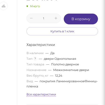
Много
В корзину
Купить в 1 клик
Характеристики
В наличии
—
Да
Тип
—
двери Однопольная
?
Тип товара
—
Полотно дверное
Назначение
—
Межкомнатные двери
Вес брутто, кг
—
12,24
Вид
—
покрытия ЛаминированноеФиниш-
пленка
Все характеристики