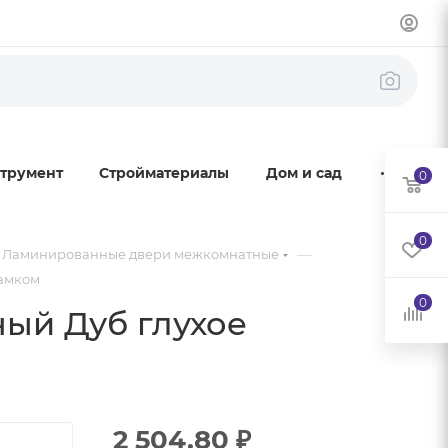
трумент
Стройматериалы
Дом и сад
0
0
—
Ламинированные двери межкомнатные
замком
0
ый Дуб глухое
2 504.80
₽