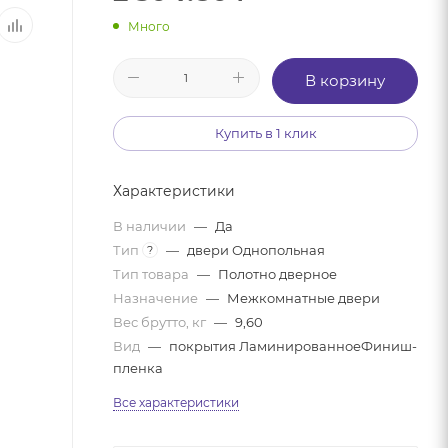
Много
В корзину
Купить в 1 клик
Характеристики
В наличии
—
Да
Тип
—
двери Однопольная
?
Тип товара
—
Полотно дверное
Назначение
—
Межкомнатные двери
Вес брутто, кг
—
9,60
Вид
—
покрытия ЛаминированноеФиниш-
пленка
Все характеристики