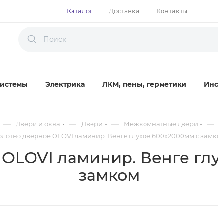
Каталог
Доставка
Контакты
истемы
Электрика
ЛКМ, пены, герметики
Инс
—
—
—
—
Двери и окна
Двери
Межкомнатные двери
олотно дверное OLOVI ламинир. Венге глухое 600х2000мм с замк
OLOVI ламинир. Венге гл
замком