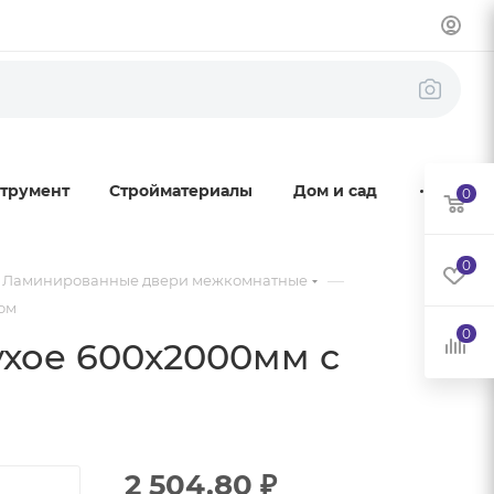
трумент
Стройматериалы
Дом и сад
0
0
—
Ламинированные двери межкомнатные
ом
0
ухое 600х2000мм с
2 504.80
₽