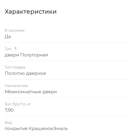
плита ХДФ. Установлены ответная планка замка
типа 0068, два врезных шпингалета, резьбовые
Характеристики
втулки с винтом для крепления петель.
В наличии
Да
Тип
?
двери Полуторная
Тип товара
Полотно дверное
Назначение
Межкомнатные двери
Вес брутто, кг
7,90
Вид
покрытия КрашеноеЭмаль