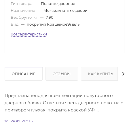
Тип товара
—
Полотно дверное
Назначение
—
Межкомнатные двери
Вес брутто, кг
—
7,90
Вид
—
покрытия КрашеноеЭмаль
Все характеристики
ОПИСАНИЕ
ОТЗЫВЫ
КАК КУПИТЬ
Предназначенодля комплектации полуторного
дверного блока. Ответная часть дверного полотна с
притвором глухая, покрыта краской УФ-
отверждения. Каркас - массив сосны и(или) МДФ.
Сотовое картонное заполнение. Поверхность -