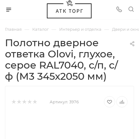
—
—
—
Главная
Каталог
Интерьер и отделка
Двери и окн
Полотно дверное
ответка Olovi, глухое,
серое RAL7040, с/п, с/
ф (М3 345х2050 мм)
Артикул:
3976