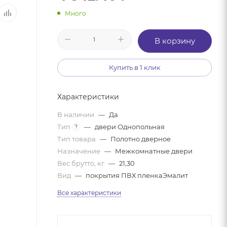
Много
В корзину
Купить в 1 клик
Характеристики
В наличии
—
Да
Тип
—
двери Однопольная
?
Тип товара
—
Полотно дверное
Назначение
—
Межкомнатные двери
Вес брутто, кг
—
21,30
Вид
—
покрытия ПВХ пленкаЭмалит
Все характеристики