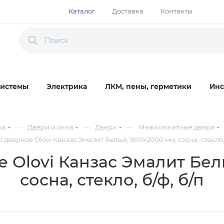
Каталог
Доставка
Контакты
истемы
Электрика
ЛКМ, пены, герметики
Инс
—
—
—
ка
Двери и окна
Двери
Межкомнатные двери
 дверное Olovi Канзас Эмалит Белый, 900х2000 мм, сосна, стекло, 
 Olovi Канзас Эмалит Бел
сосна, стекло, б/ф, б/п