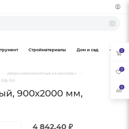
трумент
Стройматериалы
Дом и сад
0
0
—
—
Двери межкомнатные из массива
б/ф, б/п
0
ый, 900х2000 мм,
4 842.40
₽