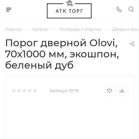
—
—
—
Главная
Каталог
Интерьер и отделка
Двери и окн
Порог дверной Olovi,
70х1000 мм, экошпон,
беленый дуб
Артикул:
3776