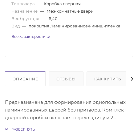
Тип товара
—
Коробка дверная
Назначение
—
Межкомнатные двери
Вес брутто, кг
—
5,40
Вид
—
покрытия ЛаминированноеФиниш-пленка
Все характеристики
ОПИСАНИЕ
ОТЗЫВЫ
КАК КУПИТЬ
Предназначена для формирования однопольных
ламинированных дверей без притвора. Комплект
дверной коробки включает перекладину и 2
стоевых из ламинированного МДФ сечением 28х70
мм. Зарезана в размер дверного блока. Установлена