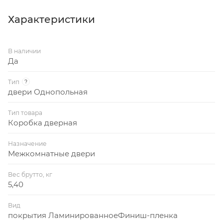
ответная планка замка типа 0028, выполнены 6
монтажных отверстий для установки дверного
Характеристики
блока. В комплекте 2 петли ПНУ-65 с шурупами,
комплект заглушек (6 шт.).
В наличии
Да
Тип
?
двери Однопольная
Тип товара
Коробка дверная
Назначение
Межкомнатные двери
Вес брутто, кг
5,40
Вид
покрытия ЛаминированноеФиниш-пленка