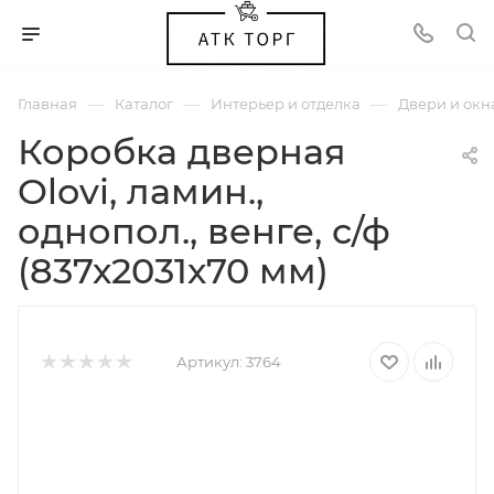
—
—
—
Главная
Каталог
Интерьер и отделка
Двери и окн
Коробка дверная
Olovi, ламин.,
однопол., венге, с/ф
(837х2031х70 мм)
Артикул:
3764