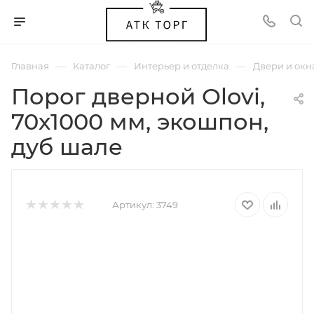
—
—
—
Главная
Каталог
Интерьер и отделка
Двери и окн
Порог дверной Olovi,
70х1000 мм, экошпон,
дуб шале
Артикул:
3749