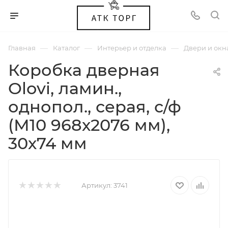
—
—
—
Главная
Каталог
Интерьер и отделка
Двери и окн
Коробка дверная
Olovi, ламин.,
однопол., серая, с/ф
(М10 968х2076 мм),
30х74 мм
Артикул:
3741