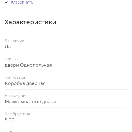
Зарезана в размер дверного полотна. Установлена
ответная планка замка типа 0068, выполнены 6
монтажных отверстий для установки дверного
Характеристики
блока. В комплекте 2 петли ПНН-80 с шурупами,
комплект заглушек (6 шт.).
В наличии
Да
Тип
?
двери Однопольная
Тип товара
Коробка дверная
Назначение
Межкомнатные двери
Вес брутто, кг
8,00