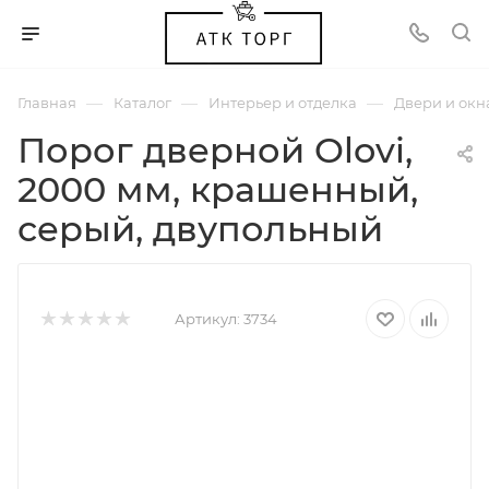
—
—
—
Главная
Каталог
Интерьер и отделка
Двери и окн
Порог дверной Olovi,
2000 мм, крашенный,
серый, двупольный
Артикул:
3734