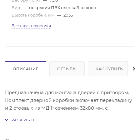
Вид
—
покрытия ПВХ пленкаЭкошпон
Высота коробки, мм
—
2035
Все характеристики
ОПИСАНИЕ
ОТЗЫВЫ
КАК КУПИТЬ
Предназначена для монтажа дверей с притвором.
Комплект дверной коробки включает перекладину
и 2 стоевых из МДФ сечением 32х80 мм, с
покрытием пленкой экошпон. Зарезана в размер
дверного полотна. Установлен врезной уплотнитель,
ответная планка замка типа 0068 (хром), выполнены
6 монтажных отверстий для установки дверного