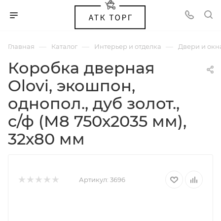
—
—
—
Главная
Каталог
Интерьер и отделка
Двери и окн
Коробка дверная
Olovi, экошпон,
однопол., дуб золот.,
с/ф (M8 750х2035 мм),
32х80 мм
Артикул:
3696