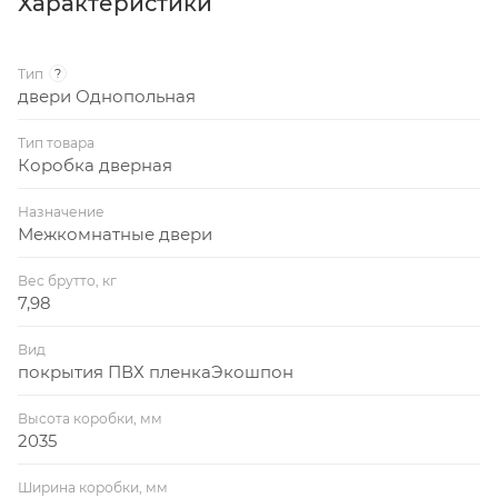
Характеристики
блока. В комплекте петли ПНН-80 (хром) 2 шт. с
шурупами, комплект заглушек (6 шт.).
Тип
?
двери Однопольная
Тип товара
Коробка дверная
Назначение
Межкомнатные двери
Вес брутто, кг
7,98
Вид
покрытия ПВХ пленкаЭкошпон
Высота коробки, мм
2035
Ширина коробки, мм