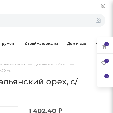
трумент
Стройматериалы
Дом и сад
0
0
—
—
ы, наличники
Дверные коробки
1х70 мм)
0
альянский орех, с/
1 402.40
₽