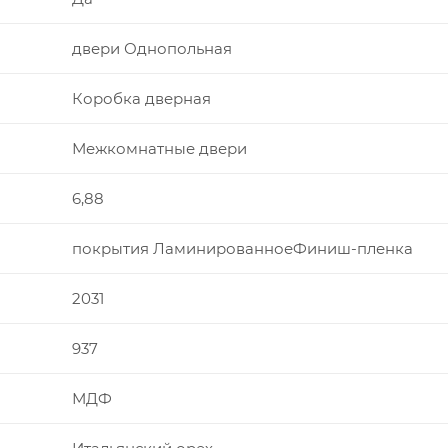
двери Однопольная
Коробка дверная
Межкомнатные двери
6,88
покрытия ЛаминированноеФиниш-пленка
2031
937
МДФ