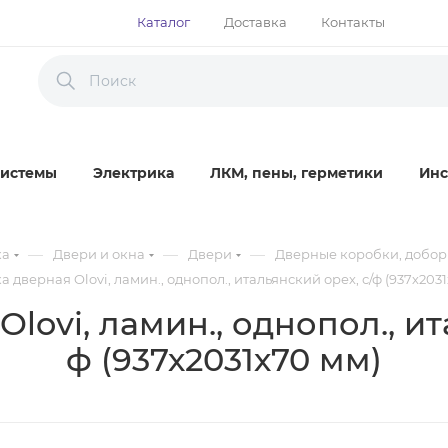
Каталог
Доставка
Контакты
истемы
Электрика
ЛКМ, пены, герметики
Инс
—
—
—
ка
Двери и окна
Двери
Дверные коробки, добор
 дверная Olovi, ламин., однопол., итальянский орех, с/ф (937х203
lovi, ламин., однопол., ит
ф (937х2031х70 мм)