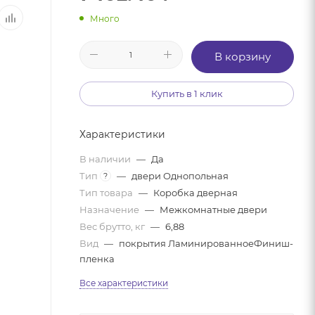
Много
В корзину
Купить в 1 клик
Характеристики
В наличии
—
Да
Тип
—
двери Однопольная
?
Тип товара
—
Коробка дверная
Назначение
—
Межкомнатные двери
Вес брутто, кг
—
6,88
Вид
—
покрытия ЛаминированноеФиниш-
пленка
Все характеристики