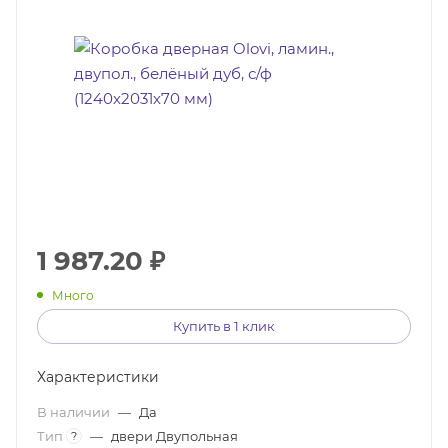
1 987.20
₽
Много
Купить в 1 клик
Характеристики
В наличии
—
Да
Тип
—
двери Двупольная
?