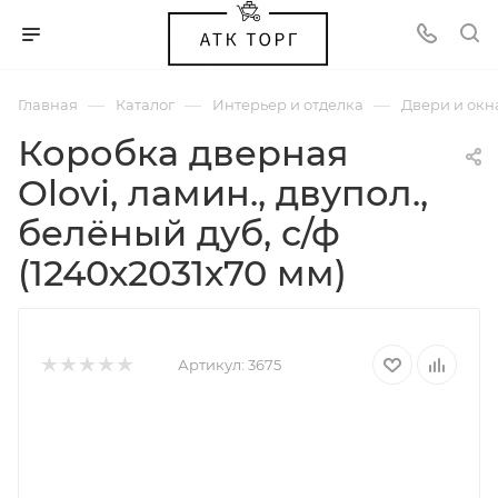
—
—
—
Главная
Каталог
Интерьер и отделка
Двери и окн
Коробка дверная
Olovi, ламин., двупол.,
белёный дуб, с/ф
(1240х2031х70 мм)
Артикул:
3675