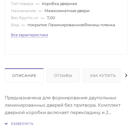
Тип товара
—
Коробка дверная
Назначение
—
Межкомнатные двери
Вес брутто, кг
—
7,00
Вид
—
покрытия ЛаминированноеФиниш-пленка
Все характеристики
ОПИСАНИЕ
ОТЗЫВЫ
КАК КУПИТЬ
Предназначена для формирования двупольных
ламинированных дверей без притвора. Комплект
дверной коробки включает перекладину и 2
стоевых из ламинированного МДФ сечением 28х70
мм. Зарезана в размер дверного блока. Выполнены