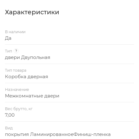
6 монтажных отверстий для установки дверного
блока. В комплекте 4 петли ПНУ-65 с шурупами,
Характеристики
комплект заглушек (6 шт.).
В наличии
Да
Тип
?
двери Двупольная
Тип товара
Коробка дверная
Назначение
Межкомнатные двери
Вес брутто, кг
7,00
Вид
покрытия ЛаминированноеФиниш-пленка