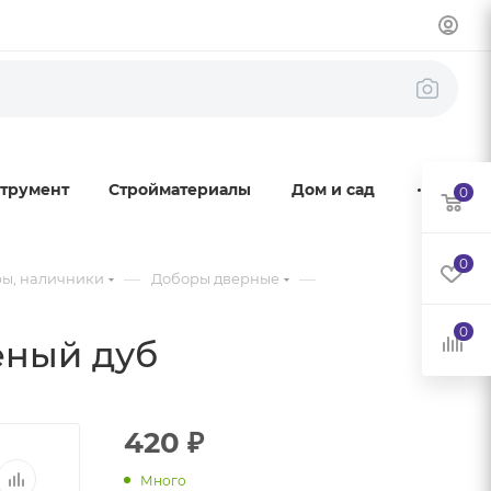
трумент
Стройматериалы
Дом и сад
0
0
—
—
ры, наличники
Доборы дверные
0
леный дуб
420
₽
Много