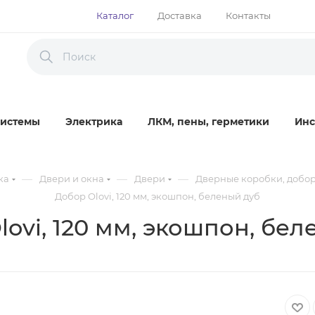
Каталог
Доставка
Контакты
истемы
Электрика
ЛКМ, пены, герметики
Инс
—
—
—
ка
Двери и окна
Двери
Дверные коробки, добо
Добор Olovi, 120 мм, экошпон, беленый дуб
ovi, 120 мм, экошпон, бе